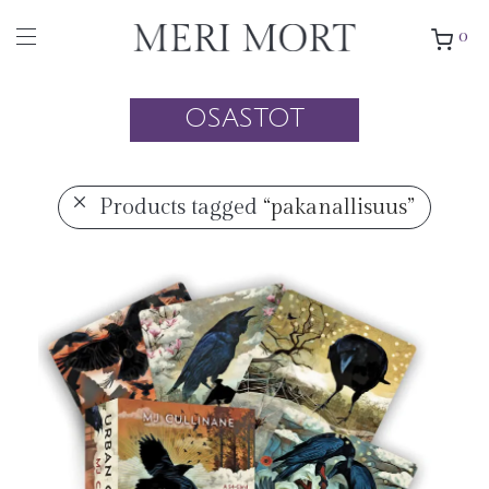
0
OSASTOT
Products tagged
“pakanallisuus”