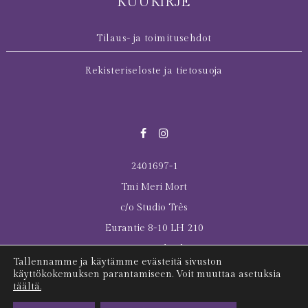
KUUKIRJE
Tilaus- ja toimitusehdot
Rekisteriseloste ja tietosuoja
2401697-1
Tmi Meri Mort
c/o Studio Très
Eurantie 8-10 LH 210
00550 Helsinki
Tallennamme ja käytämme evästeitä sivuston
© 2026 All rights reserved Meri Mort
käyttökokemuksen parantamiseen. Voit muuttaa asetuksia
täältä.
Last Tuesday was here