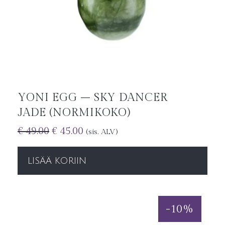
YONI EGG – SKY DANCER
JADE (NORMIKOKO)
€
49.00
€
45.00
(sis. ALV)
LISÄÄ KORIIN
-
10
%