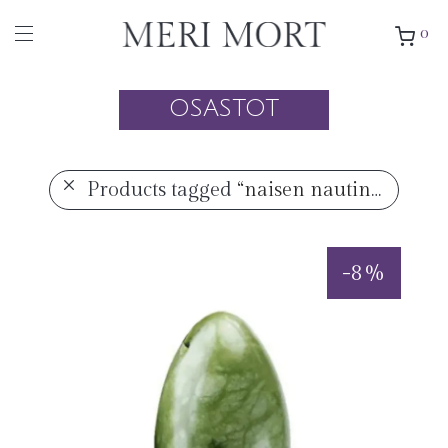
0
OSASTOT
Products tagged
“naisen nautinto”
-
8
%