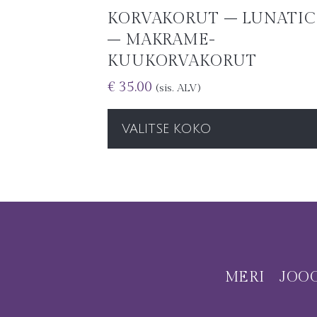
KORVAKORUT – LUNATIC
– MAKRAME-
KUUKORVAKORUT
€
35.00
(sis. ALV)
VALITSE KOKO
MERI
JOO