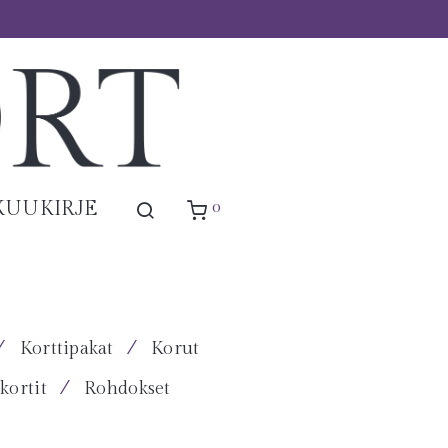
0
KUUKIRJE
⁄
⁄
Korttipakat
Korut
⁄
kortit
Rohdokset