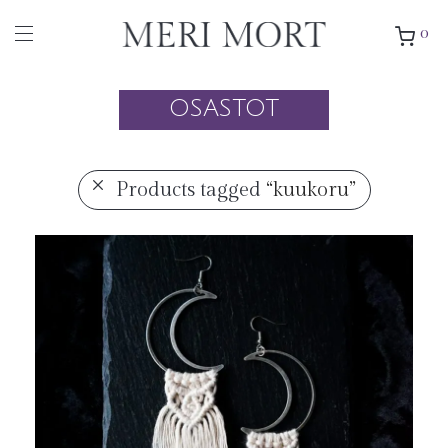
0
OSASTOT
Products tagged
“kuukoru”