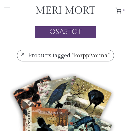
0
OSASTOT
Products tagged
“korppivoima”