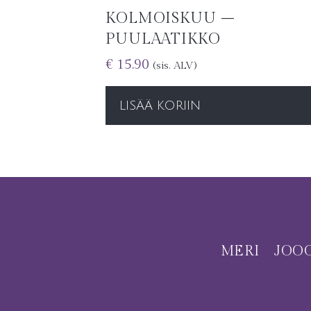
KOLMOISKUU –
PUULAATIKKO
€
15.90
(sis. ALV)
LISÄÄ KORIIN
MERI
JOO