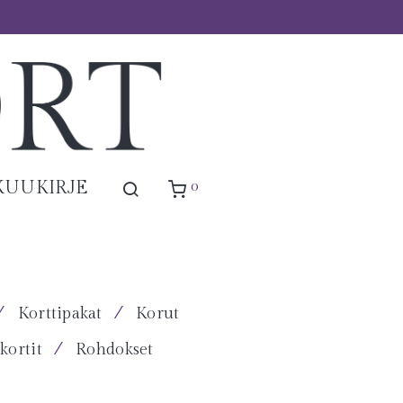
0
KUUKIRJE
⁄
⁄
Korttipakat
Korut
⁄
kortit
Rohdokset