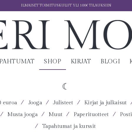
ILMAISET TOIMITUSKULUT YLI 100€ TILAUKSIIN
APAHTUMAT
SHOP
KIRJAT
BLOGI
⁄
⁄
⁄
0 euroa
Jooga
Julisteet
Kirjat ja julkaisut
⁄
⁄
⁄
⁄
Musta jooga
Muut
Paperituotteet
Posti
⁄
Tapahtumat ja kurssit