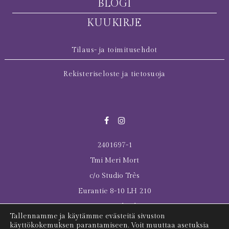
BLOGI
KUUKIRJE
Tilaus- ja toimitusehdot
Rekisteriseloste ja tietosuoja
2401697-1
Tmi Meri Mort
c/o Studio Très
Eurantie 8-10 LH 210
00550 Helsinki
Tallennamme ja käytämme evästeitä sivuston
© 2026 All rights reserved Meri Mort
käyttökokemuksen parantamiseen. Voit muuttaa asetuksia