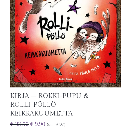
KIRJA – ROKKI-PUPU &
ROLLI-PÖLLÖ –
KEIKKAKUUMETTA
€
23.50
€
9.90
(sis. ALV)