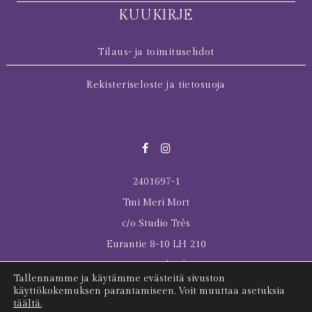
KUUKIRJE
Tilaus- ja toimitusehdot
Rekisteriseloste ja tietosuoja
2401697-1
Tmi Meri Mort
c/o Studio Très
Eurantie 8-10 LH 210
00550 Helsinki
Tallennamme ja käytämme evästeitä sivuston
© 2026 All rights reserved Meri Mort
käyttökokemuksen parantamiseen. Voit muuttaa asetuksia
täältä.