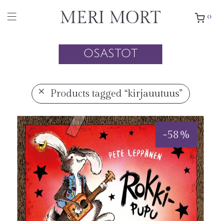
0
OSASTOT
Products tagged
“kirjauutuus”
-
58
%