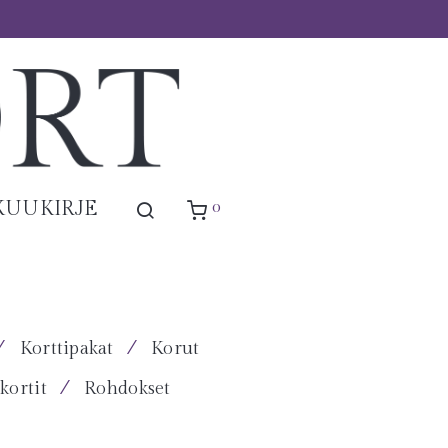
0
KUUKIRJE
⁄
⁄
Korttipakat
Korut
⁄
kortit
Rohdokset