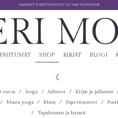
ILMAISET TOIMITUSKULUT YLI 100€ TILAUKSIIN
APAHTUMAT
SHOP
KIRJAT
BLOGI
⁄
⁄
⁄
0 euroa
Jooga
Julisteet
Kirjat ja julkaisut
⁄
⁄
⁄
⁄
Musta jooga
Muut
Paperituotteet
Posti
⁄
Tapahtumat ja kurssit