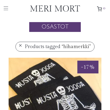
0
OSASTOT
Products tagged
“hihamerkki”
-
17
%