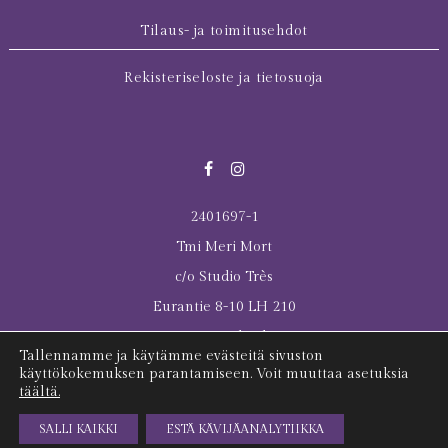
Tilaus- ja toimitusehdot
Rekisteriseloste ja tietosuoja
2401697-1
Tmi Meri Mort
c/o Studio Très
Eurantie 8-10 LH 210
00550 Helsinki
Tallennamme ja käytämme evästeitä sivuston
© 2026 All rights reserved Meri Mort
käyttökokemuksen parantamiseen. Voit muuttaa asetuksia
täältä.
Last Tuesday was here
SALLI KAIKKI
ESTÄ KÄVIJÄANALYTIIKKA
ILMAISET TOIMITUSKULUT YLI 100€ TILAUKSIIN