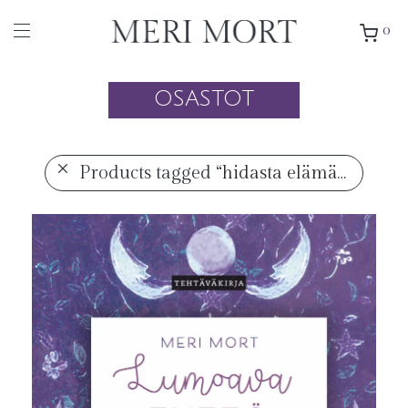
0
OSASTOT
Products tagged
“hidasta elämää”