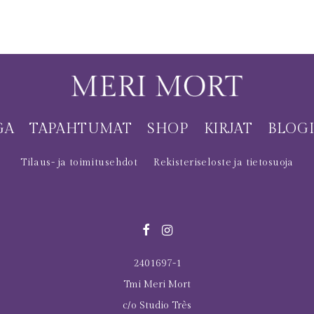
GA
TAPAHTUMAT
SHOP
KIRJAT
BLOG
Tilaus- ja toimitusehdot
Rekisteriseloste ja tietosuoja
2401697-1
Tmi Meri Mort
c/o Studio Très