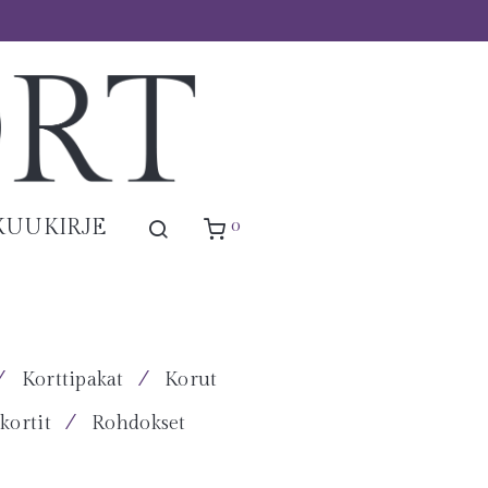
0
KUUKIRJE
⁄
⁄
Korttipakat
Korut
⁄
kortit
Rohdokset