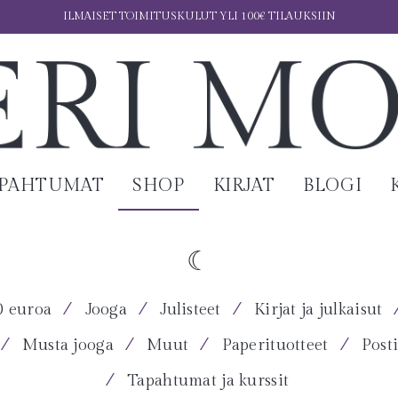
ILMAISET TOIMITUSKULUT YLI 100€ TILAUKSIIN
APAHTUMAT
SHOP
KIRJAT
BLOGI
⁄
⁄
⁄
0 euroa
Jooga
Julisteet
Kirjat ja julkaisut
⁄
⁄
⁄
⁄
Musta jooga
Muut
Paperituotteet
Posti
⁄
Tapahtumat ja kurssit