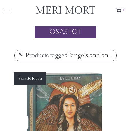
0
OSASTOT
Products tagged
“angels and ancestors”