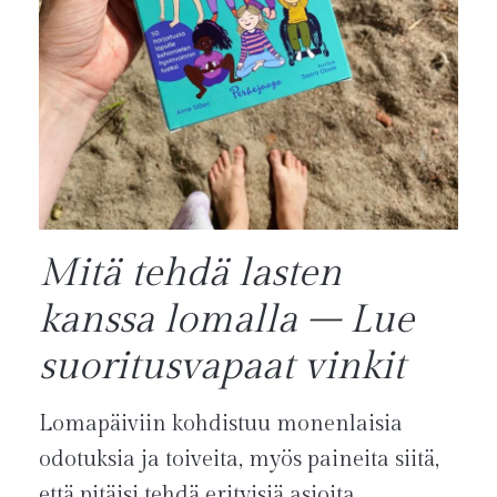
Mitä tehdä lasten
kanssa lomalla – Lue
suoritusvapaat vinkit
Lomapäiviin kohdistuu monenlaisia
odotuksia ja toiveita, myös paineita siitä,
että pitäisi tehdä erityisiä asioita.