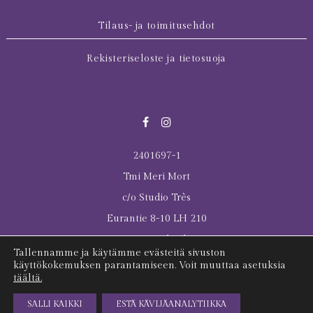
Tilaus- ja toimitusehdot
Rekisteriseloste ja tietosuoja
2401697-1
Tmi Meri Mort
c/o Studio Très
Eurantie 8-10 LH 210
00550 Helsinki
Tallennamme ja käytämme evästeitä sivuston
© 2026 All rights reserved Meri Mort
käyttökokemuksen parantamiseen. Voit muuttaa asetuksia
täältä.
Last Tuesday was here
SALLI KAIKKI
ESTÄ KÄVIJÄANALYTIIKKA