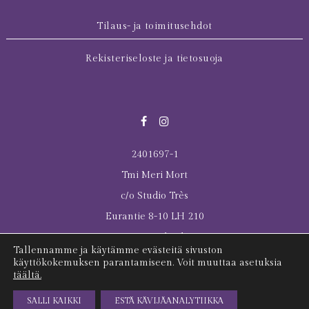
Tilaus- ja toimitusehdot
Rekisteriseloste ja tietosuoja
2401697-1
Tmi Meri Mort
c/o Studio Très
Eurantie 8-10 LH 210
00550 Helsinki
Tallennamme ja käytämme evästeitä sivuston
© 2026 All rights reserved Meri Mort
käyttökokemuksen parantamiseen. Voit muuttaa asetuksia
täältä.
Last Tuesday was here
SALLI KAIKKI
ESTÄ KÄVIJÄANALYTIIKKA