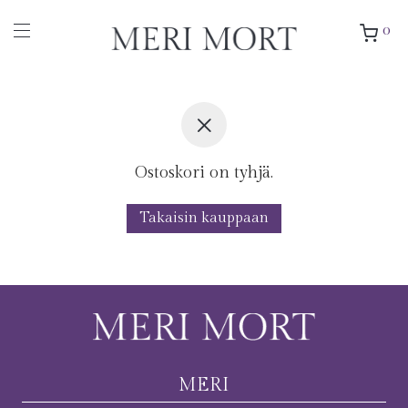
0
Ostoskori on tyhjä.
Takaisin kauppaan
MERI