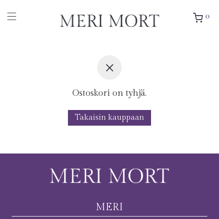
0
Ostoskori on tyhjä.
Takaisin kauppaan
MERI